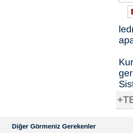
led
apa
Kur
ger
Sis
+T
Diğer Görmeniz Gerekenler