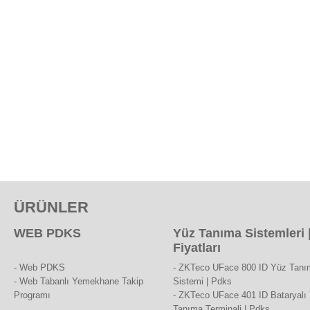
ÜRÜNLER
WEB PDKS
Yüz Tanıma Sistemleri 
Fiyatları
- Web PDKS
- ZKTeco UFace 800 ID Yüz Tanı
- Web Tabanlı Yemekhane Takip
Sistemi | Pdks
Programı
- ZKTeco UFace 401 ID Bataryalı
Tanıma Terminali | Pdks